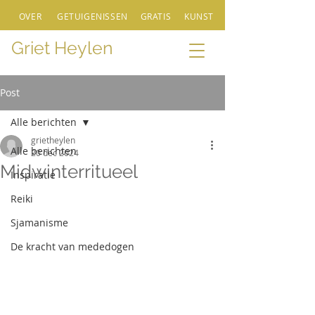
OVER
GETUIGENISSEN
GRATIS
KUNST
Griet Heylen
Post
Alle berichten
grietheylen
Alle berichten
20 dec 2024
Midwinterritueel
Inspiratie
Reiki
Sjamanisme
De kracht van mededogen