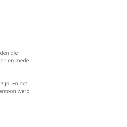
eden die 
men en mede 
ijn. En het 
tentoon werd 