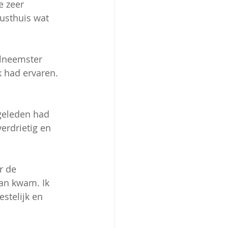
e zeer 
usthuis wat 
elneemster 
k had ervaren. 
geleden had 
erdrietig en 
r de 
an kwam. Ik 
stelijk en 