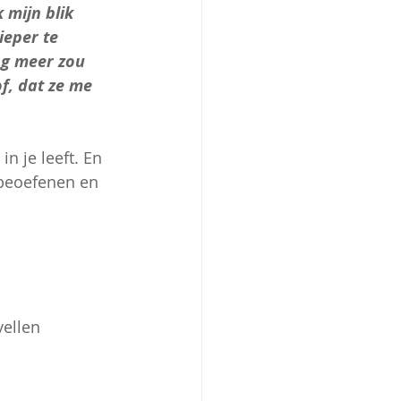
 mijn blik 
ieper te 
og meer zou 
f, dat ze me 
n je leeft. En 
l beoefenen en 
vellen