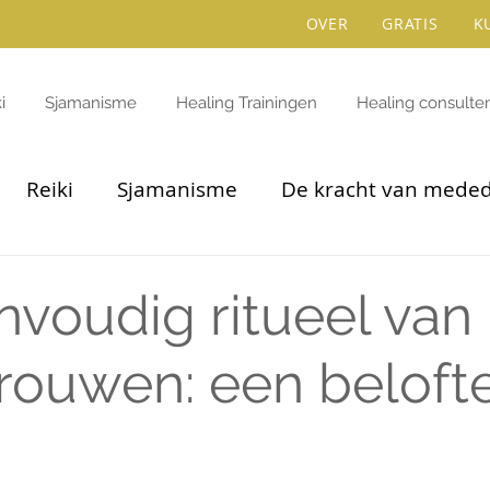
OVER
GRATIS
K
i
Sjamanisme
Healing Trainingen
Healing consulte
Reiki
Sjamanisme
De kracht van mede
voudig ritueel van 
trouwen: een beloft