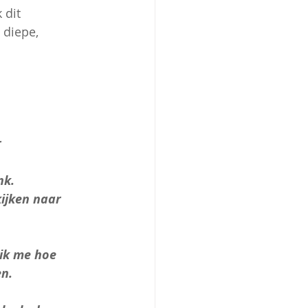
 dit 
 diepe, 
 
nk.
ijken naar 
ik me hoe 
en.