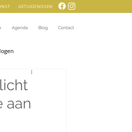
UNST
GETUIGENISSEN
n
Agenda
Blog
Contact
dogen
licht
e aan