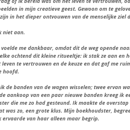
aag of ik bereid was om het leven te vertrouwen, oo
eelden in mijn creatieve geest. Gewoon om te gelove
zijn in het dieper ontvouwen van de menselijke ziel di
k niet aan.
 voelde me dankbaar, omdat dit de weg opende naar
elke ochtend dit kleine ritueeltje: ik stak ze aan en 
 leven te vertrouwen en de keuze en dat gaf me ruim
e hoofd.
ik de banden van de wagen wisselen; twee ervan war
de aankoop van een paar nieuwe banden kreeg ik ee
ter die me zo had gesteund. Ik maakte de overstap
t was zo, een grote klus. Mijn boekhoudster, begre
ik ervaarde van haar alleen maar begrip.