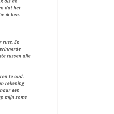
k als de 
n dat het 
e ik ben. 
 rust. En 
herinnerde 
te tussen alle 
en te oud. 
n rekening 
 naar een 
ep mijn soms 