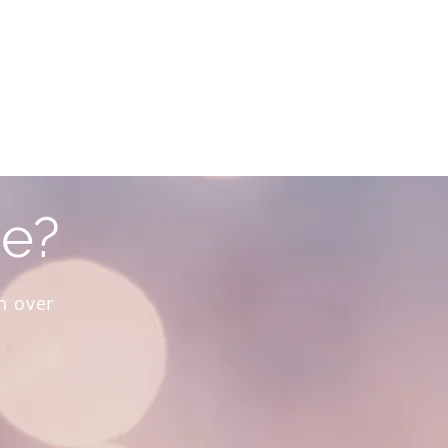
ie?
n over
?