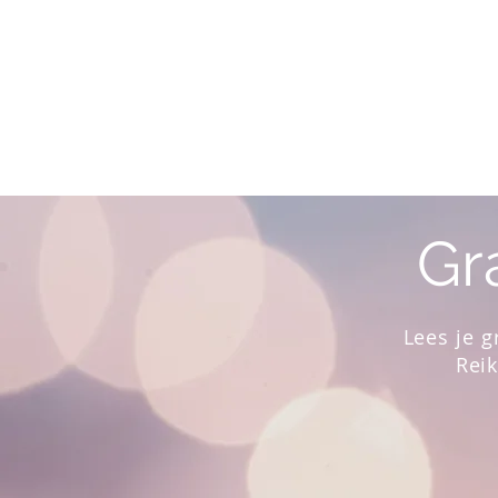
Gr
Lees je 
Reik