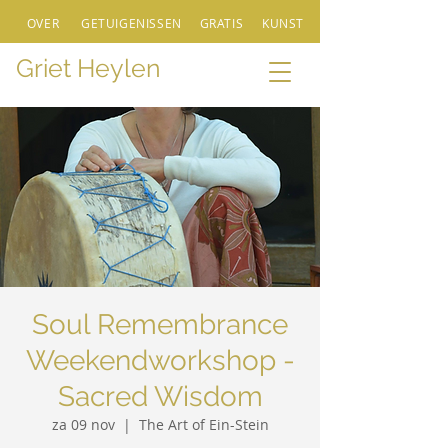
OVER
GETUIGENISSEN
GRATIS
KUNST
Griet Heylen
Soul Remembrance
Weekendworkshop -
Sacred Wisdom
za 09 nov
  |  
The Art of Ein-Stein