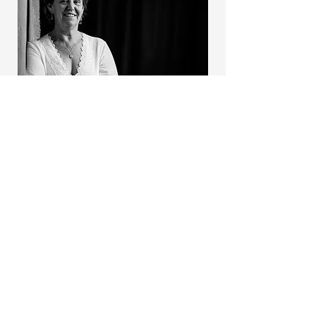
Portret: Jan Van Bostraeten
Over Griet
Griet Heylen kwam in 1992 voor
het eerst in contact met Reiki. Sinds
2004 ondersteunt zij als
Reikimaster binnen de Mikao Usui
traditie haar studenten met Reiki
initiatieweekends, Open Reiki
dagen, doorgroeidagen en