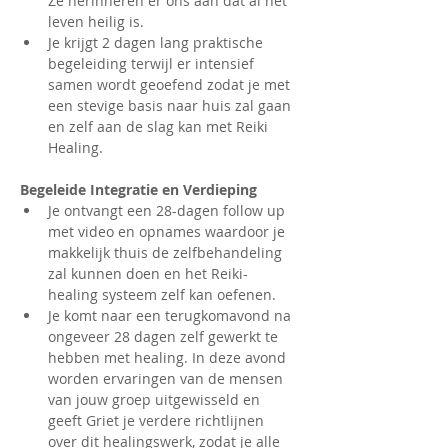
Ze herinneren er ons aan dat al het 
leven heilig is.
Je krijgt 2 dagen lang praktische 
begeleiding terwijl er intensief 
samen wordt geoefend zodat je met 
een stevige basis naar huis zal gaan 
en zelf aan de slag kan met Reiki 
Healing.
Begeleide Integratie en Verdieping
Je ontvangt een 28-dagen follow up 
met video en opnames waardoor je 
makkelijk thuis de zelfbehandeling 
zal kunnen doen en het Reiki-
healing systeem zelf kan oefenen.
Je komt naar een terugkomavond na 
ongeveer 28 dagen zelf gewerkt te 
hebben met healing. In deze avond 
worden ervaringen van de mensen 
van jouw groep uitgewisseld en 
geeft Griet je verdere richtlijnen 
over dit healingswerk, zodat je alle 