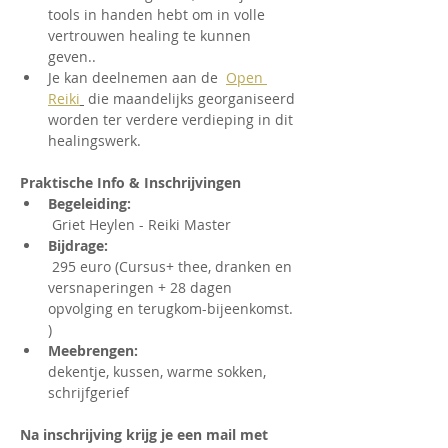
tools in handen hebt om in volle 
vertrouwen healing te kunnen 
geven..
Je kan deelnemen aan de  
Open 
Reiki
 die maandelijks georganiseerd 
worden ter verdere verdieping in dit 
healingswerk.
Praktische Info & Inschrijvingen  
Begeleiding:
 Griet Heylen - Reiki Master
Bijdrage:
 295 euro (Cursus+ thee, dranken en 
versnaperingen + 28 dagen 
opvolging en terugkom-bijeenkomst. 
)
Meebrengen: 
dekentje, kussen, warme sokken, 
schrijfgerief  
Na inschrijving krijg je een mail met 