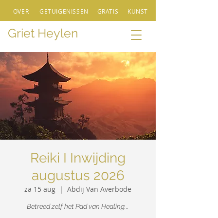
OVER
GETUIGENISSEN
GRATIS
KUNST
Griet Heylen
Reiki I Inwijding
augustus 2026
za 15 aug
  |  
Abdij Van Averbode
Betreed zelf het Pad van Healing...