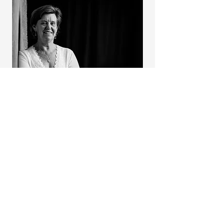
Portret: Jan Van Bostraeten
Over Griet
Griet Heylen kwam in 1992 voor
het eerst in contact met Reiki. Sinds
2004 ondersteunt zij als
Reikimaster binnen de Mikao Usui
traditie haar studenten met Reiki