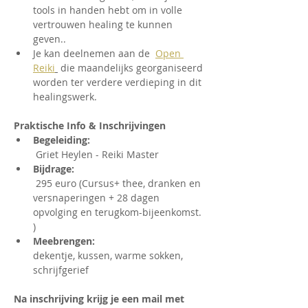
tools in handen hebt om in volle 
vertrouwen healing te kunnen 
geven..
Je kan deelnemen aan de  
Open 
Reiki
 die maandelijks georganiseerd 
worden ter verdere verdieping in dit 
healingswerk.
Praktische Info & Inschrijvingen  
Begeleiding:
 Griet Heylen - Reiki Master
Bijdrage:
 295 euro (Cursus+ thee, dranken en 
versnaperingen + 28 dagen 
opvolging en terugkom-bijeenkomst. 
)
Meebrengen: 
dekentje, kussen, warme sokken, 
schrijfgerief  
Na inschrijving krijg je een mail met 