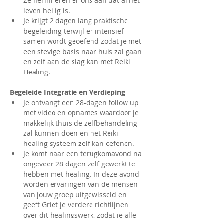
Ze herinneren er ons aan dat al het 
leven heilig is.
Je krijgt 2 dagen lang praktische 
begeleiding terwijl er intensief 
samen wordt geoefend zodat je met 
een stevige basis naar huis zal gaan 
en zelf aan de slag kan met Reiki 
Healing.
Begeleide Integratie en Verdieping
Je ontvangt een 28-dagen follow up 
met video en opnames waardoor je 
makkelijk thuis de zelfbehandeling 
zal kunnen doen en het Reiki-
healing systeem zelf kan oefenen.
Je komt naar een terugkomavond na 
ongeveer 28 dagen zelf gewerkt te 
hebben met healing. In deze avond 
worden ervaringen van de mensen 
van jouw groep uitgewisseld en 
geeft Griet je verdere richtlijnen 
over dit healingswerk, zodat je alle 