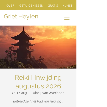
OVER
GETUIGENISSEN
GRATIS
KUNST
Griet Heylen
Reiki I Inwijding
augustus 2026
za 15 aug
  |  
Abdij Van Averbode
Betreed zelf het Pad van Healing...