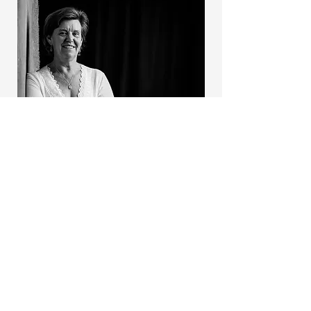
Portret: Jan Van Bostraeten
Over Griet
Griet Heylen kwam in 1992 voor
het eerst in contact met Reiki. Sinds
2004 ondersteunt zij als
Reikimaster binnen de Mikao Usui
traditie haar studenten met Reiki